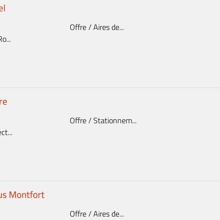
el
Offre / Aires de...
o...
ire
Offre / Stationnem...
t...
ous Montfort
Offre / Aires de...