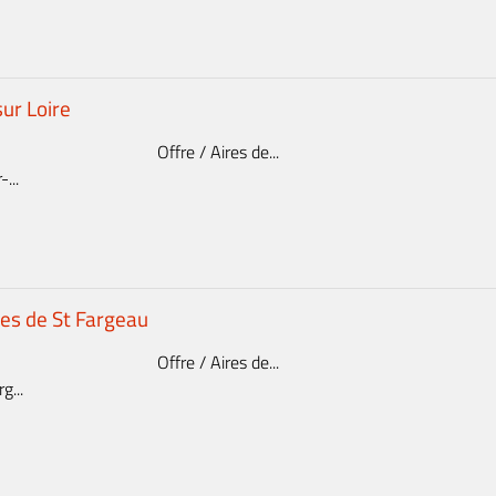
sur Loire
Offre / Aires de...
...
ces de St Fargeau
Offre / Aires de...
g...