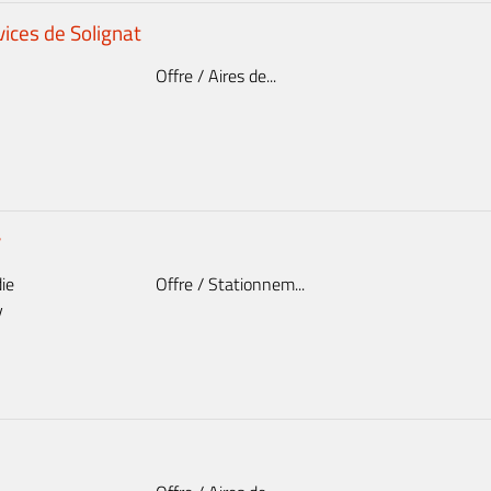
vices de Solignat
Offre / Aires de...
y
ie
Offre / Stationnem...
y