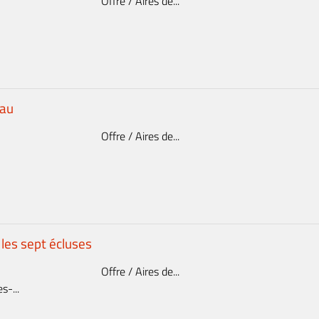
Offre / Aires de...
eau
Offre / Aires de...
 les sept écluses
Offre / Aires de...
-...