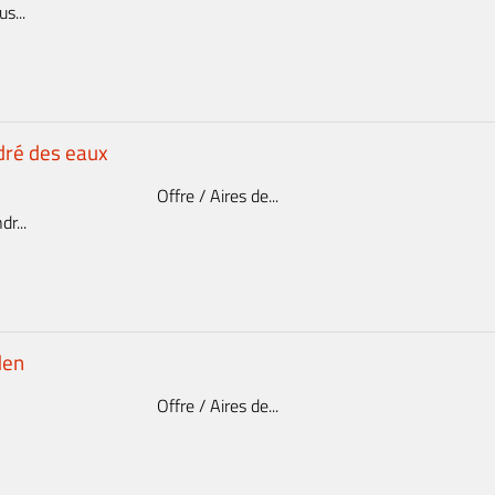
s...
dré des eaux
Offre / Aires de...
r...
den
Offre / Aires de...