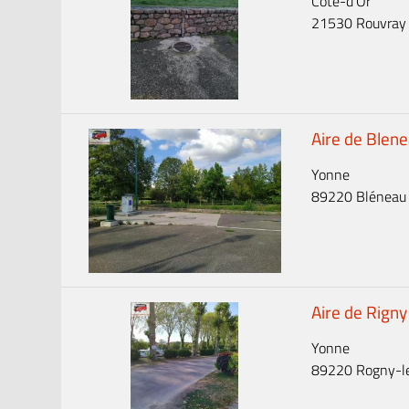
Côte-d'Or
21530 Rouvray
Aire de Blen
Yonne
89220 Bléneau
Aire de Rigny
Yonne
89220 Rogny-les