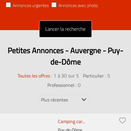
Annonces urgentes
Annonces avec photo
Petites Annonces - Auvergne - Puy-
de-Dôme
:
1 à 30 sur 5
: 5
Toutes les offres
Particulier
: 0
Professionnel
Camping car...
Puy-de-Dôme