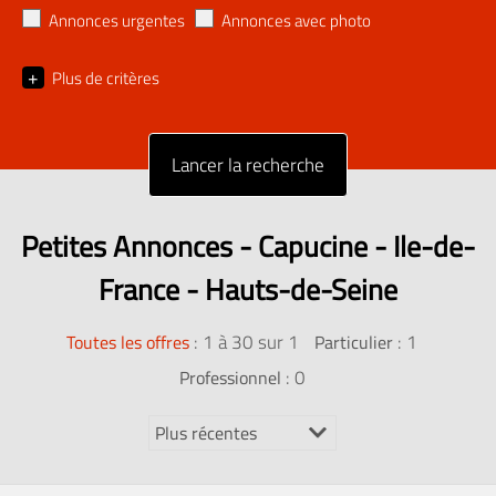
Annonces urgentes
Annonces avec photo
+
Plus de critères
Petites Annonces - Capucine - Ile-de-
France - Hauts-de-Seine
:
1 à 30 sur 1
: 1
Toutes les offres
Particulier
: 0
Professionnel