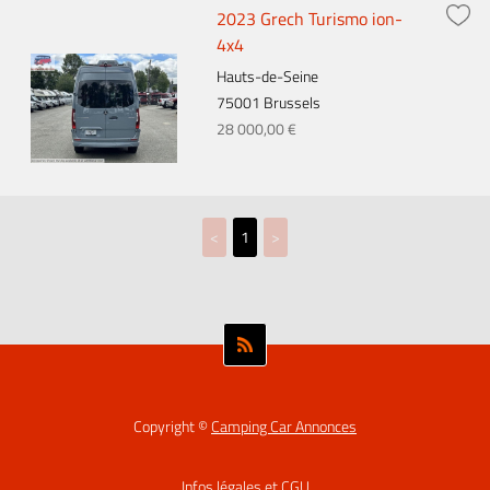
2023 Grech Turismo ion-
4x4
Hauts-de-Seine
75001 Brussels
28 000,00 €
<
1
>
Copyright ©
Camping Car Annonces
Infos légales et CGU