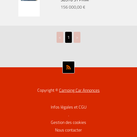
156 000,00 €
<
1
>
Copyright ©
Camping Car Annonces
Infos légales et CGU
.
Gestion des cookies
Nous contacter