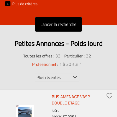
+
Plus de critères
Petites Annonces - Poids lourd
:
33
: 32
Toutes les offres
Particulier
: 1 à 30 sur 1
Professionnel
BUS AMENAGE VASP
DOUBLE ETAGE
Isère
38370 ST PRIM