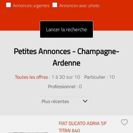
Annonces urgentes
Annonces avec photo
Petites Annonces - Champagne-
Ardenne
:
1 à 30 sur 10
: 10
Toutes les offres
Particulier
: 0
Professionnel
FIAT DUCATO ADRIA SP
TITAN 640