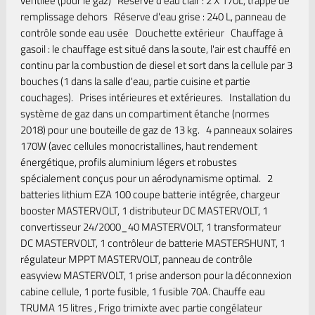
ventilée (pour le gaz) Réserve d'eau clair : 2 X 170L, trappe de
remplissage dehors Réserve d'eau grise : 240 L, panneau de
contrôle sonde eau usée Douchette extérieur Chauffage à
gasoil : le chauffage est situé dans la soute, l'air est chauffé en
continu par la combustion de diesel et sort dans la cellule par 3
bouches (1 dans la salle d'eau, partie cuisine et partie
couchages). Prises intérieures et extérieures. Installation du
système de gaz dans un compartiment étanche (normes
2018) pour une bouteille de gaz de 13 kg. 4 panneaux solaires
170W (avec cellules monocristallines, haut rendement
énergétique, profils aluminium légers et robustes
spécialement conçus pour un aérodynamisme optimal. 2
batteries lithium EZA 100 coupe batterie intégrée, chargeur
booster MASTERVOLT, 1 distributeur DC MASTERVOLT, 1
convertisseur 24/2000_40 MASTERVOLT, 1 transformateur
DC MASTERVOLT, 1 contrôleur de batterie MASTERSHUNT, 1
régulateur MPPT MASTERVOLT, panneau de contrôle
easyview MASTERVOLT, 1 prise anderson pour la déconnexion
cabine cellule, 1 porte fusible, 1 fusible 70A. Chauffe eau
TRUMA 15 litres , Frigo trimixte avec partie congélateur