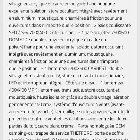
vitrage en acrylique et cadre en polyuréthane pour une
excellente isolation, store occultant intégré avec revêtement
en aluminium, moustiquaire, charnières à friction pour une
ouvertures dans n'importe quelle position. 2 baies coulissante
SEITZ S-4 700X400 Côté cuisine : - 1 baie projetée 750X600
DOMETIC : double vitrage en acrylique et cadre en
polyuréthane pour une excellente isolation, store occultant
intégré avec revêtement en aluminium, moustiquaire,
charnières à friction pour une ouvertures dans n'importe
quelle position. - 1 lanterneau 700X500 CARBEST : double
vitrage et résistant aux UV, store occultant et moustiquaire,
LED et interrupteur intégré. Côté salle d'eau : 1 lanterneau
400X400 MPK : lanterneau translucide, store occultant et
moustiquaire, haute isolation grâce au double vitrage, aération
permanente 150 cm2, système d'ouverture 4 vents (avant-
arrière-droite-gauche), verrouillage sur les poignées, arrête de
projection contre le vent et les éclaboussures entre les deux
parties du toit, cadre blanc crème. Porte homologuée OEM
camping-car, trappe de service THETFORD, porte de coffre