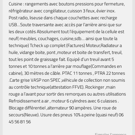
Cuisine : rangements avec boutons pressions pour fermeture,
réfrigérateur avec congélateur, cuisson 3 feux, évier inox.
Post radio, liseuse dans chaque couchettes avec recharge
USB…Soute traversante avec accès par l’arrière ainsi que sur
les deux cotés Absolument tout l’équipement de la cellule est
neuf( meubles, couchages, cuisine,sdb… ainsi que toute la
technique) Tcheck up complet (Factures) Moteur,Radiateur a
huile, vidange boite, pont ,moteur et boite de transfert, treuil,
tout les point de graissage fait. Equipé d’un treuil avant 5
tonnes et 10 tonnes a l’arrière par mouflage(Commandes en
cabine), 30 mètres de câble. PTAC 11 tonnes , PTRA 22 tonnes
.Carte grise VASP non SPEC ,véhicule de collection non soumis
au contrôle technique(attestation FFVE). Rockinger ,main
rouge a l’avant pour sortir des remorques ou autres utilisations
Refroidissement a air , moteur 6 cylindres avec 6 culasses .
Blocage différentiel ,alternateur 90 ampères. Une roue de
secours(Neuve). Usure des pneus 10% a peine (quasi neuf) 06
45 56 81 56
Signaler l'annonce