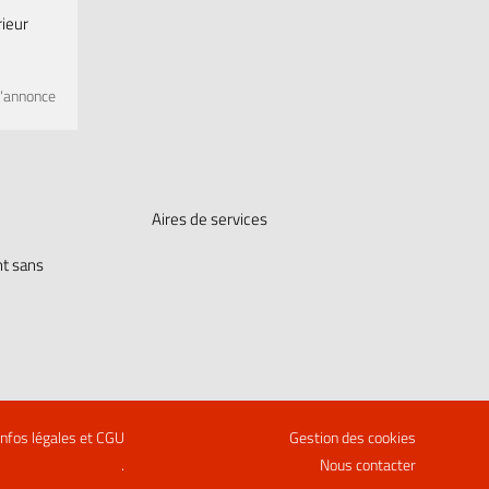
rieur
l'annonce
Aires de services
t sans
Infos légales et CGU
Gestion des cookies
.
Nous contacter