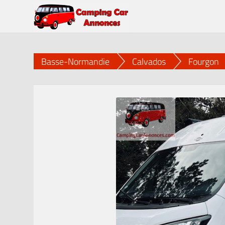
Basse-Normandie
Calvados
Fourgon